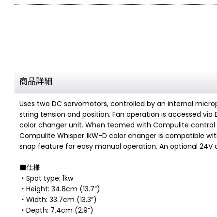
商品詳細
Uses two DC servomotors, controlled by an internal micropr
string tension and position. Fan operation is accessed vi
color changer unit. When teamed with Compulite control co
Compulite Whisper 1kW-D color changer is compatible with 
snap feature for easy manual operation. An optional 24V
■仕様
・Spot type: 1kw
・Height: 34.8cm (13.7”)
・Width: 33.7cm (13.3”)
・Depth: 7.4cm (2.9”)