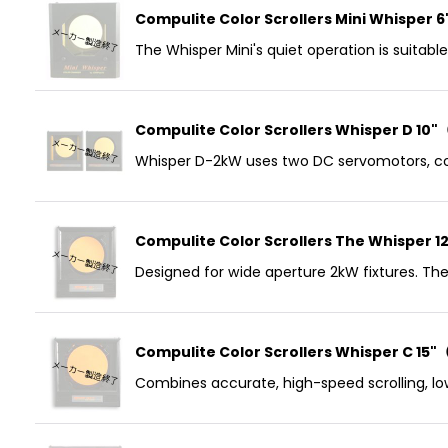
Compulite Color Scrollers Mini 
The Whisper Mini's quiet operation is suitabl
Compulite Color Scrollers Whisp
Whisper D-2kW uses two DC servomotors, cont
Compulite Color Scrollers The Wh
Designed for wide aperture 2kW fixtures. The 
Compulite Color Scrollers Whispe
Combines accurate, high-speed scrolling, lo