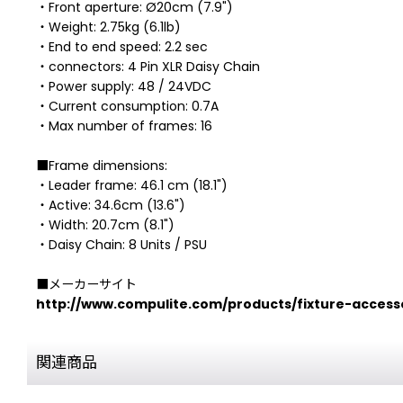
・Front aperture: Ø20cm (7.9")
・Weight: 2.75kg (6.1lb)
・End to end speed: 2.2 sec
・connectors: 4 Pin XLR Daisy Chain
・Power supply: 48 / 24VDC
・Current consumption: 0.7A
・Max number of frames: 16
■Frame dimensions:
・Leader frame: 46.1 cm (18.1")
・Active: 34.6cm (13.6")
・Width: 20.7cm (8.1")
・Daisy Chain: 8 Units / PSU
■メーカーサイト
http://www.compulite.com/products/fixture-accesso
関連商品