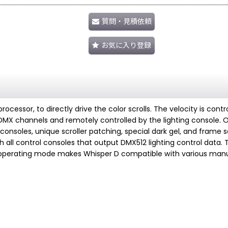
質問・見積依頼
お気に入り登録
ocessor, to directly drive the color scrolls. The velocity is con
a DMX channels and remotely controlled by the lighting console. 
nsoles, unique scroller patching, special dark gel, and frame se
all control consoles that output DMX512 lighting control data. 
 operating mode makes Whisper D compatible with various manuf