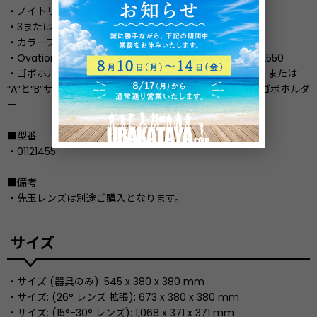
・ノイトリック パワコン ケーブル
・3または5ピン IP定格DMXケーブル
・カラーブレンディングフィルター：DF60X1D, DF20D
・Ovation ズームレンズ：OHDZOOM1530, OHDZOOM2550
・ゴボホルダー：標準“S4”サイズのサンドイッチスタイル または
“A”と“B”サイズのゴボのためのアイリススロットスタイルゴボホルダ
ー
■型番
・01121455
■備考
・先玉レンズは別途ご購入となります。
サイズ
・サイズ (器具のみ): 545 x 380 x 380 mm
・サイズ: (26° レンズ 拡張): 673 x 380 x 380 mm
・サイズ: (15°-30° レンズ): 1,068 x 371 x 371 mm