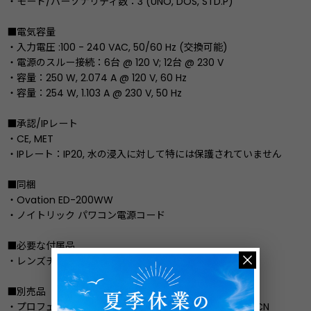
・モード/パーソナリティ数：3 (UNO, DOS, STD.P)
■電気容量
・入力電圧 :100 - 240 VAC, 50/60 Hz (交換可能)
・電源のスルー接続：6台 @ 120 V; 12台 @ 230 V
・容量：250 W, 2.074 A @ 120 V, 60 Hz
・容量：254 W, 1.103 A @ 230 V, 50 Hz
■承認/IPレート
・CE, MET
・IPレート：IP20, 水の浸入に対して特には保護されていません
■同梱
・Ovation ED-200WW
・ノイトリック パワコン電源コード
■必要な付属品
・レンズチューブ：14°, 19°, 26°, 36°, 50°
■別売品
・プロフェッショナルクランプ：CTC-50HC, CTC-50HCN