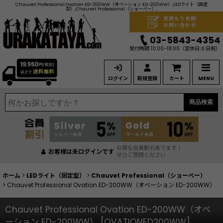
Chauvet Professional Ovation ED-200WW（オベーション ED-200WW）,LEDライト（固定
型）,Chauvet Professional（ショーベー）,
見積もり依頼
お問い合わせ
03-5843-4354
受付時間 10:00-18:00
（定休日:土日祝）
ログイン
新規登録
カート
MENU
商品検索
お得な会員割引あります！
お客様は未ログインです
ぜひご登録ください
ホーム
>
LEDライト（固定型）
>
Chauvet Professional（ショーベー）
>
Chauvet Professional Ovation ED-200WW（オベーション ED-200WW）
Chauvet Professional Ovation ED-200WW（オベ
ーション ED-200WW）
[
OVATIONED200WW
]