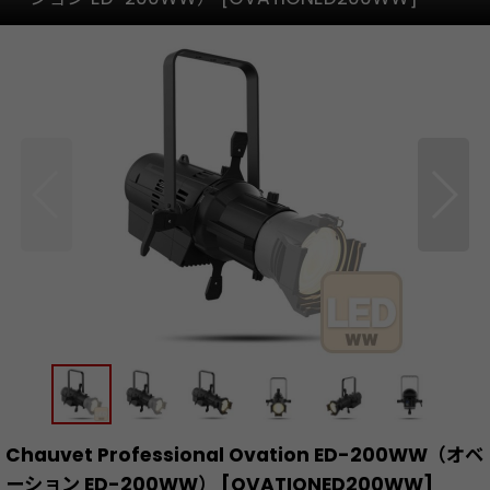
Chauvet Professional Ovation ED-200WW（オベ
ーション ED-200WW）
[
OVATIONED200WW
]