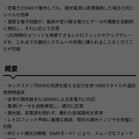
・定電力とDMXで動作しても、調光電源に直接接続した場合と同じ
レベルの効率
・高度な電子回路が、器具が受け取る電力とデータの種類を自動的
に検出し、それに応じて応答
・LED照明のメリットを実感できるレトロフィットやアップグレー
ドを、これまでの調光システムへの投資に縛られることなく行うこ
とが可能
概要
・タングステン750Wの光源を超える出力を持つERSスタイルの温白
色照明器具
・従来の調光器またはDMXによる定電力に対応
・電源/データを自動検知し、適切に応答
・調光器、定電源を問わず、優れた低域調光を実現
・レトロフィット市場に最適な器具、既存の調光インフラを完璧に
利用
・16ビット調光分解能（DMXモード）により、スムーズなフェード