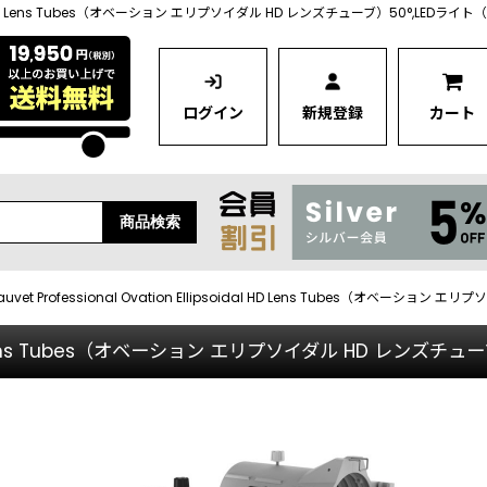
psoidal HD Lens Tubes（オベーション エリプソイダル HD レンズチューブ）50°,LEDライト
ログイン
新規登録
カート
商品検索
auvet Professional Ovation Ellipsoidal HD Lens Tubes（オベーション
dal HD Lens Tubes（オベーション エリプソイダル HD レンズチュ