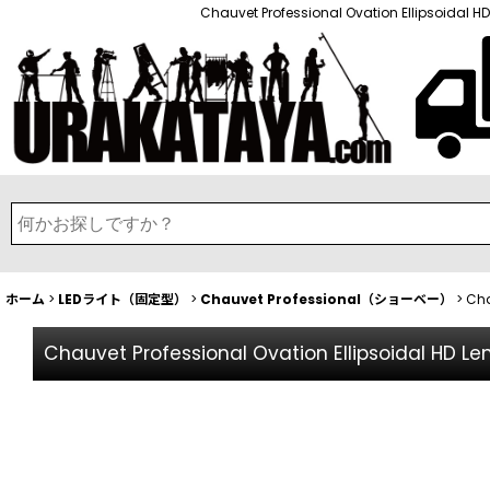
Chauvet Professional Ovation Elli
ホーム
>
LEDライト（固定型）
>
Chauvet Professional（ショーベー）
>
Ch
Chauvet Professional Ovation Ellipsoi