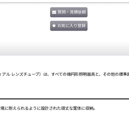
質問・見積依頼
お気に入り登録
ベーション エリプソディアル レンズチューブ）は、すべての楕円形照明器具と、その
環境に耐えられるように設計された頑丈な筐体に収納。