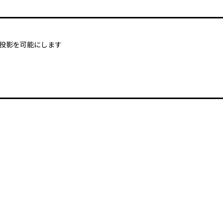
投影を可能にします