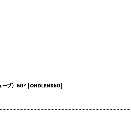
チューブ）50°
[
OHDLENS50
]