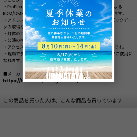
うことができます。
・ProPlex によるRDMマネージャーや、コンピューターによる
RDM/DMXソフトウェアプログラムを使用することができます。
・アドレスの変更や、モード変更、RDMによるフィードバックデー
タの取得などの機能が、全て手元で行えます。
・灯体のアップデート用ケーブルとしても使用可能です。
・公演の準備作業に最適な機器となっております。
・アクセスが困難な場所への仕込みなどにも、大変有効的です。
・現場でテクニシャンが必要としている機能を、これ1つでご使用に
なれます。
■メーカーサイト
https://tmb.com/rdmigo-cable/
この商品を買った人は、こんな商品も買っています