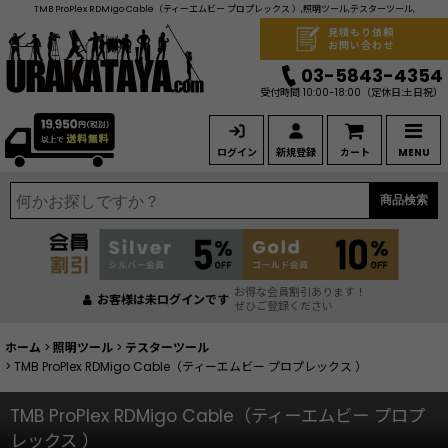
TMB ProPlex RDMigo Cable（ティーエムビー プロプレックス ）,照明ツール,テスターツール,
見積もり依頼
お問い合わせ
03-5843-4354
受付時間 10:00-18:00
（定休日:土日祝）
ログイン
新規登録
カート
MENU
商品検索
お得な会員割引あります！
お客様は未ログインです
ぜひご登録ください
ホーム
>
照明ツール
>
テスターツール
>
TMB ProPlex RDMigo Cable（ティーエムビー プロプレックス ）
TMB ProPlex RDMigo Cable（ティーエムビー プロプ
レックス ）