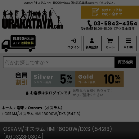
OSRAM/オスラム HMI 18000W/DXS (54213),電球,Osram（オスラム）,
見積もり依頼
お問い合わせ
03-5843-4354
受付時間 10:00-18:00
（定休日:土日祝）
ログイン
新規登録
カート
MENU
商品検索
お得な会員割引あります！
お客様は未ログインです
ぜひご登録ください
ホーム
>
電球
>
Osram（オスラム）
>
OSRAM/オスラム HMI 18000W/DXS (54213)
OSRAM/オスラム HMI 18000W/DXS (54213)
[
A60323F0304
]