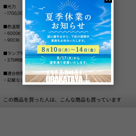
■光力
・1700,000ルーメン
■色温度
・6000K
・90CRI
■ランプ平均寿命
・375時間
■適合使用機材
・記載なし
この商品を買った人は、こんな商品も買っています