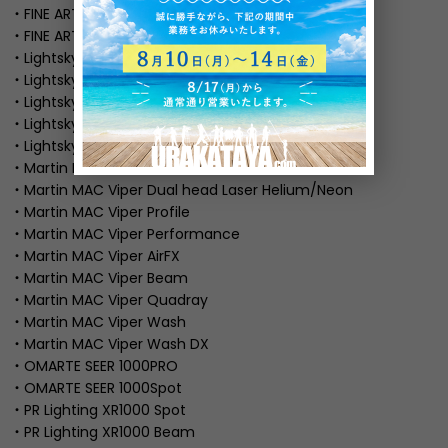
・FINE ART FINE 1000E WASH
・FINE ART FINE 1000E BSW
・Lightsky /Fly Dragon F1000 SPOT
・Lightsky /Fly Dragon E1000 SPOT
・Lightsky /Fly Dragon F1000 WASH
・Lightsky /Fly Dragon F1000 Profile
・Lightsky /Fly Dragon F1000 BEAM
・Martin MAC VIPER
・Martin MAC Viper Dual head Laser Helium/Neon
・Martin MAC Viper Profile
・Martin MAC Viper Performance
・Martin MAC Viper AirFX
・Martin MAC Viper Beam
・Martin MAC Viper Quadray
・Martin MAC Viper Wash
・Martin MAC Viper Wash DX
・OMARTE SEER 1000PRO
・OMARTE SEER 1000Spot
・PR Lighting XR1000 Spot
・PR Lighting XR1000 Beam