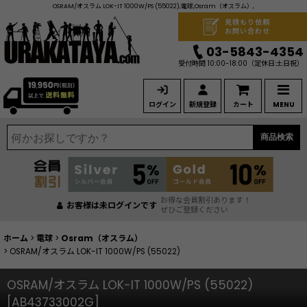
OSRAM/オスラム LOK-IT 1000W/PS (55022),電球,Osram（オスラム）,
見積もり依頼
お問い合わせ
03-5843-4354
受付時間 10:00-18:00
（定休日:土日祝）
ログイン
新規登録
カート
MENU
商品検索
お得な会員割引あります！
お客様は未ログインです
ぜひご登録ください
ホーム
>
電球
>
Osram（オスラム）
>
OSRAM/オスラム LOK-IT 1000W/PS (55022)
OSRAM/オスラム LOK-IT 1000W/PS (55022)
[
AB43733002G
]