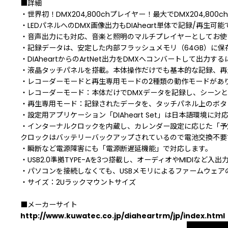
■詳細
・世界初！DMX204,800chプレイヤー！最大でDMX204,80
・LEDパネルへのDMX画像出力もDIAheart単体で記録/再生可能
・音声出力にも対応、音楽と照明のマルチプレイヤーとしてお使
・記録データは、安定した内部フラッシュメモリ（64GB）に保
・DIAheartからのArtNet出力をDMXへコンバートして出力
・液晶タッチパネルを搭載。本体操作だけでも基本的な記録、再
・レコーダーモードと再生専用モードの2種類の動作モードがあ
・レコーダーモード：本体だけでDMXデータを記録し、シーン
・再生専用モード：記録されたデータを、タッチパネル上のボタ
・設定用アプリケーション「DIAheart Set」は日本語環境
・インターナルクロックを内蔵し、カレンダー設定に応じた「予
クロックはバッテリーバックアップされているので電池交換不要
・瞬断など電源障害にも「電源断遅延機能」で対応します。
・USB2.0準拠TYPE-Aを3つ搭載し、オーディオやMIDIなど
・パソコンを接続しなくても、USBメモリによるファームウェ
・サイズ：2Uラックマウントサイズ
■メーカーサイト
http://www.kuwatec.co.jp/diaheartrm/jp/index.html