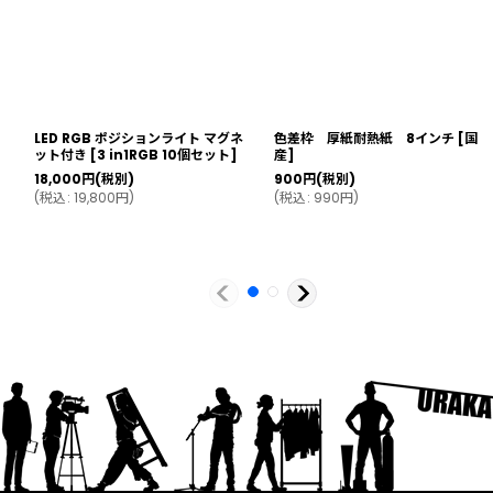
LED RGB ポジションライト マグネ
色差枠 厚紙耐熱紙 8インチ
[
国
ット付き
[
3 in1RGB 10個セット
]
産
]
18,000
円
(税別)
900
円
(税別)
(
税込
:
19,800
円
)
(
税込
:
990
円
)