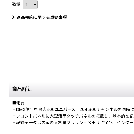
数量
:
返品特約に関する重要事項
商品詳細
■概要
・DMX信号を最大400ユニバース＝204,800チャンネルを同
・フロントパネルに大型液晶タッチパネルを搭載し、基本的な記
・記録データは内蔵の大容量フラッシュメモリに保存、インター