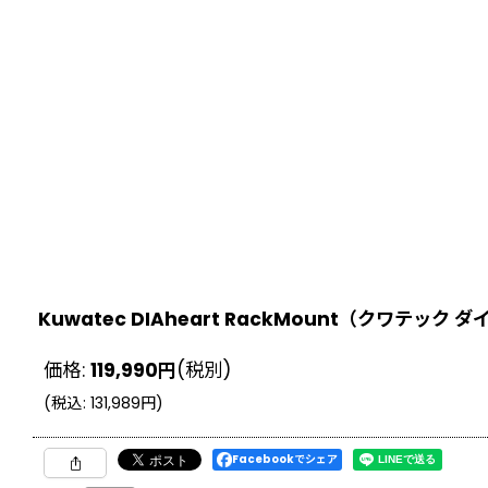
Kuwatec DIAheart RackMount（クワテッ
価格
:
119,990
円
(税別)
(
税込
:
131,989
円
)
Facebookでシェア