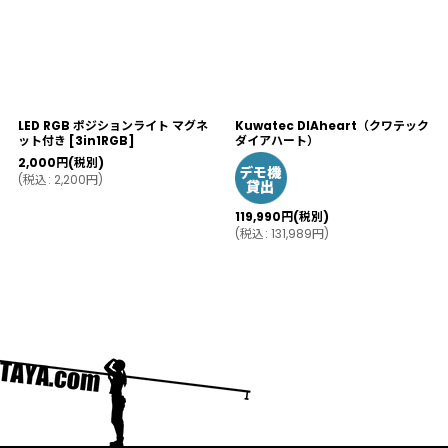
LED RGB ポジションライト マグネ
Kuwatec DIAheart（クワテック
ット付き
[
3in1RGB
]
ダイアハート）
2,000
円
(税別)
(
税込
:
2,200
円
)
119,990
円
(税別)
(
税込
:
131,989
円
)