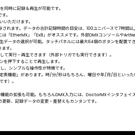
0chを同時に記録＆再生が可能です。
です。
いいただけます。
存されます。データの合計記録時間の目安は、100ユニバースで7時間
するには「EtherMX」「Ex8」がオススメです。外部DMXコンソールや
生データの選択が可能。タッチパネルには最大64個のボタンを配置で
ります。
として実行・再生できます（外部トリガでも実行できます）。
ンを押下することで再生します。
に対応し、シンプルな操作性が特徴です。
定表機能」があります。時/分/秒はもちろん、曜日や年/月/日といっ
です）。
入出力機能の拡張も可能。もちろんDMX入力には、DoctorMXインタフェ
アの更新、記録データの変更・差替えもカンタンです。