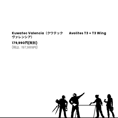
Kuwatec Valencia（クワテック
Avolites T3 + T3 Wing
ヴァレンシア）
179,990
円
(税別)
(
税込
:
197,989
円
)