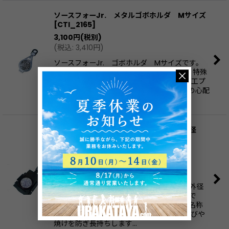
ソースフォーJr. メタルゴボホルダ Mサイズ
[
CTI_2165
]
3,100
円
(税別)
(
税込
:
3,410
円
)
ソースフォーJr. ゴボホルダ Mサイズです。
パターンホルダとも呼ばれます。 ■概要 ・特殊
耐熱性のアルミで長持ちします。 ・耐熱加工プ
ラスチックハンドルもついており、やけどの心配
もな…
ソースフォー ユニバーサルホルダー 外径
86mm(Bサイズ)ゴボ アイリススロット
[
ROSCO_15786
]
7,800
円
(税別)
(
税込
:
8,580
円
)
■ソースフォー ユニバーサルホルダー 外径
86mm(Bサイズ)ゴボ アイリススロットで
す。メタル・ガラスパターンホルダという名称
もあります。 ■特殊耐熱性のアルミで、錆びや
焼けを防ぎ長持ちします…