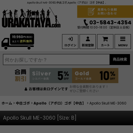
Apollo Skull ME-3060,中古ゴボ,Apollo（アポロ）ゴボ【中古】,
見積もり依頼
お問い合わせ
03-5843-4354
受付時間 10:00-18:00
（定休日:土日祝）
ログイン
新規登録
カート
MENU
商品検索
お得な会員割引あります！
お客様は未ログインです
ぜひご登録ください
ホーム
>
中古ゴボ
>
Apollo（アポロ）ゴボ【中古】
>
Apollo Skull ME-3060
Apollo Skull ME-3060
[
Size: B
]