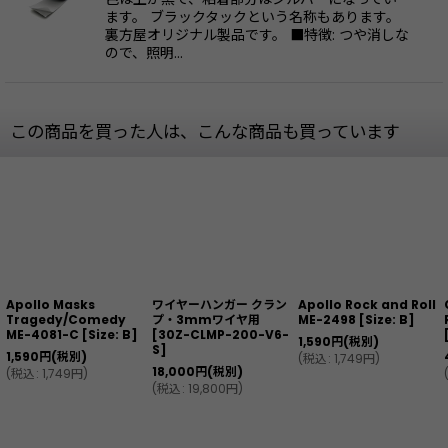
ます。 ブラックタックという名称もあります。
裏方屋オリジナル製品です。 ■特徴: つや消しな
ので、照明…
この商品を買った人は、こんな商品も買っています
Apollo Masks
ワイヤーハンガー クラン
Apollo Rock and Roll
Tragedy/Comedy
プ・3mmワイヤ用
ME-2498
[
Size: B
]
ME-4081-C
[
Size: B
]
[
30Z-CLMP-200-V6-
1,590
円
(税別)
S
]
1,590
円
(税別)
(
税込
:
1,749
円
)
18,000
円
(税別)
(
税込
:
1,749
円
)
(
税込
:
19,800
円
)