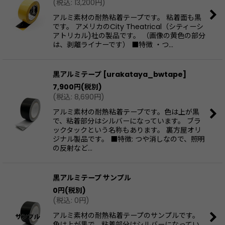
(
税込
:
13,200
円
)
アルミ素材の耐熱粘着テープです。 粘着面も黒
です。 アメリカのCity Theatrical（シティーシ
アトリカル)社の製品です。 （画像の黄色の部分
は、剥離ライナーです） ■特徴 ・つ…
黒アルミテープ
[
urakataya_bwtape
]
7,900
円
(税別)
(
税込
:
8,690
円
)
アルミ素材の耐熱粘着テープです。色は上が黒
で、粘着部分はシルバーになっています。 ブラ
ックタックという名称もあります。 裏方屋オリ
ジナル製品です。 ■特徴: つや消しなので、照明
の反射など…
黒アルミテープ サンプル
0
円
(税別)
(
税込
:
0
円
)
アルミ素材の耐熱粘着テープのサンプルです。
色は上が黒で、粘着部分はシルバーになってい