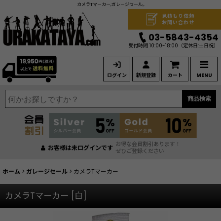
カメラTマーカー,ガレージセール,,
見積もり依頼
お問い合わせ
03-5843-4354
受付時間 10:00-18:00
（定休日:土日祝）
ログイン
新規登録
カート
MENU
商品検索
お得な会員割引あります！
お客様は未ログインです
ぜひご登録ください
ホーム
>
ガレージセール
>
カメラTマーカー
カメラTマーカー
[
白
]