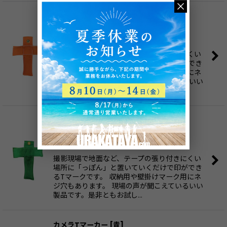
カメラTマーカー
[
オレンジ
]
2,900
円
(税別)
(
税込
:
3,190
円
)
撮影現場で地面など、テープの張り付きにくい
場所に「っぽん」と置いていくだけで印ができ
るTマークです。 収納用や壁掛けマーク用にネ
ジ穴もあります。 現場の声が聞こえているいい
製品です。是非ともお試し…
カメラTマーカー
[
緑
]
2,900
円
(税別)
(
税込
:
3,190
円
)
撮影現場で地面など、テープの張り付きにくい
場所に「っぽん」と置いていくだけで印ができ
るTマークです。 収納用や壁掛けマーク用にネ
ジ穴もあります。 現場の声が聞こえているいい
製品です。是非ともお試し…
カメラTマーカー
[
青
]