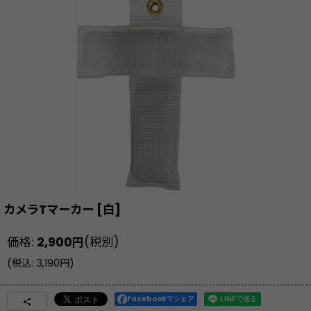
カメラTマーカー
[
白
]
価格
:
2,900
円
(税別)
(
税込
:
3,190
円
)
Facebookでシェア