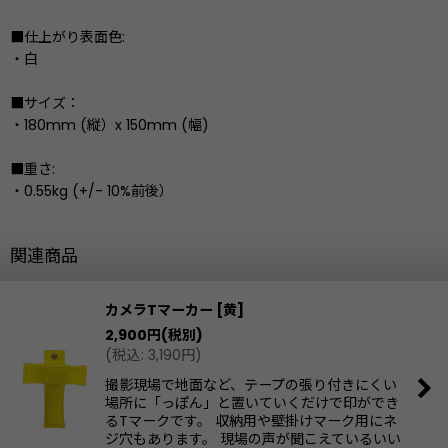
■仕上がり表面色:
・白
■サイズ：
・180mm (縦）x 150mm (幅)
■重さ:
・0.55kg (+/- 10%前後）
関連商品
カメラTマーカー
[
黄
]
2,900
円
(税別)
(
税込
:
3,190
円
)
撮影現場で地面など、テープの張り付きにくい
場所に「っぽん」と置いていくだけで印ができ
るTマークです。 収納用や壁掛けマーク用にネ
ジ穴もあります。 現場の声が聞こえているいい