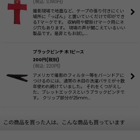
(
税込
:
3,190
円
)
撮影現場で地面など、テープの張り付きにくい
場所に「っぽん」と置いていくだけで印ができ
るTマークです。 収納用や壁掛けマーク用にネ
ジ穴もあります。 現場の声が聞こえているいい
製品です。是非ともお試し…
ブラックピンチ 木 1ピース
200
円
(税別)
(
税込
:
220
円
)
アメリカで撮影のフィルター等をバーンドアに
つけるのには、通常の木目の洗濯バサミが十数
年使われ続けていました。 それをくつがえし
た、ブレットエックスというブラックピンチで
す。 クリップ部分が25mm…
この商品を買った人は、こんな商品も買っています