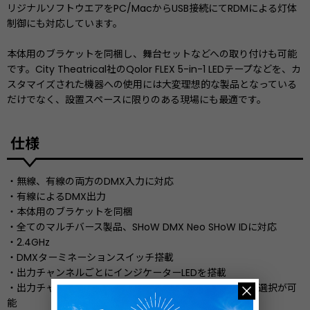
リジナルソフトウエアをPC/MacからUSB接続にてRDMによる灯体
制御にも対応しています。
本体用のブラケットを同梱し、舞台セットなどへの取り付けも可能
です。City Theatrical社のQolor FLEX 5-in-1 LEDテープなどを、カ
スタマイズされた機器への使用には大変理想的な製品となっている
だけでなく、設置スペースに限りのある現場にも最適です。
仕様
・無線、有線の両方のDMX入力に対応
・有線によるDMX出力
・本体用のブラケットを同梱
・全てのマルチバース製品、SHoW DMX Neo SHoW IDに対応
・2.4GHz
・DMXターミネーションスイッチ搭載
・出力チャンネルごとにインジケーターLEDを搭載
・出力チャンネルごとに解像度、反応速度、調光カーブの選択が可
能