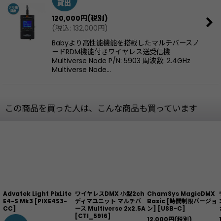
120,000
円
(税別)
(
税込
:
132,000
円
)
Babyより高性能機能を搭載したマルチバースノ
ードRDM機能付きワイヤレス送受信機
Multiverse Node P/N: 5903 周波数: 2.4GHz
Multiverse Node…
この商品を買った人は、こんな商品も買っています
Advatek Light PixLite
ワイヤレスDMX 小型2ch
ChamSys MagicDMX
E4-S Mk3
[
PIXE4S3-
ディマユニット マルチバ
Basic [時間制限バージョ
CC
]
ース Multiverse 2x2.5A
ン]
[
USB-C
]
[
CTI_5916
]
12,000
円
(税別)