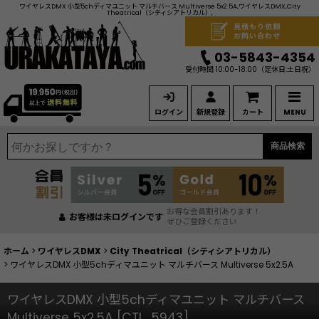
ワイヤレスDMX 小型5chディマユニット マルチバース Multiverse 5x2.5A,ワイヤレスDMX,City
Theatrical（シティシアトリカル）,
見積もり依頼
お問い合わせ
03-5843-4354
受付時間 10:00-18:00
（定休日:土日祝）
ログイン
新規登録
カート
MENU
商品検索
お得な会員割引あります！
お客様は未ログインです
ぜひご登録ください
ホーム
>
ワイヤレスDMX
>
City Theatrical（シティシアトリカル）
>
ワイヤレスDMX 小型5chディマユニット マルチバース Multiverse 5x2.5A
ワイヤレスDMX 小型5chディマユニット マルチバース
Multiverse 5x2.5A
[
CTI_5943
]