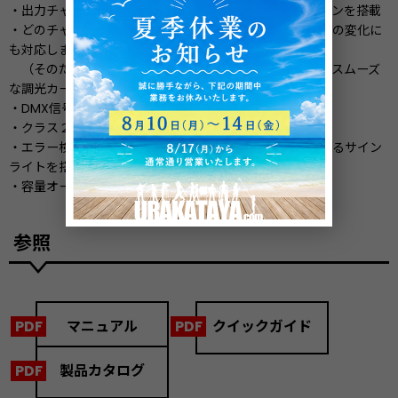
・出力チャンネルごとにフラッシュボタン、機能停止ボタンを搭載
・どのチャンネルが最初に点灯するかによる電力バランスの変化に
も対応します。
（そのため、点きはじめから消えきりまで、なめらかでスムーズ
な調光カーブのご提供が可能です。）
・DMX信号が途絶えたのオプション機能付き
・クラス２出力機能
・エラー検知機能や、回路がショートした際などに点灯するサイン
ライトを搭載。
・容量オーバーや低電流などをお知らせします。
参照
マニュアル
クイックガイド
製品カタログ