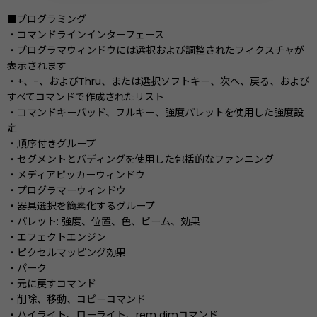
■プログラミング
・コマンドラインインターフェース
・プログラマウィンドウには選択および調整されたフィクスチャが
表示されます
・+、-、およびThru、または選択ソフトキー、次へ、戻る、および
すべてコマンドで作成されたリスト
・コマンドキーパッド、フルキー、強度​​パレットを使用した強度設
定
・順序付きグループ
・セグメントとバディングを使用した包括的なファンニング
・メディアピッカーウィンドウ
・プログラマーウィンドウ
・器具選択を簡素化するグループ
・パレット: 強度、位置、色、ビーム、効果
・エフェクトエンジン
・ピクセルマッピング効果
・パーク
・元に戻すコマンド
・削除、移動、コピーコマンド
・ハイライト、ローライト、rem dimコマンド