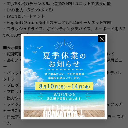
・32,768 出力チャンネル、追加の HPU ユニットで拡張可能
・DMX出力（5ピンXLR x 8）
・sACNとアートネット
・HogNetとFixtureNet用のデュアルRJ45イーサネット接続
・フラッシュドライブ、ポインティングデバイス、キーボード用の7
つのUSBポート
■表示機能
・記録可能なビューを備えたユーザー設定可能なディスプレイ
・最もよく使用するアイテムに素早くアクセスするための専用ビュ
ー
・パレット、リスト、ビュー、シーン、バッチ、エフェクトディレ
クトリ
・プログラマーウィンドウ
・プロットビュー
・出力ウィンドウ
・フィクスチャースケジュールとパッチウィンドウは、フィクスチ
ャーまたはユニバースごとに並べ替えることができます。
・日光下、通常使用、暗い環境での使用に適した 3 つのカラー スキ
ーム