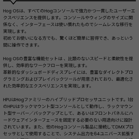
Hog OSは、すべてのHogコンソールで強力かつ一貫したユーザーエ
クスペリエンスを提供します。コンソールやウィングのサイズに関
係なく、インターフェースは使い慣れたものでシームレスな移行を
実現します。
初めてお使いになる方でも、驚くほど簡単に習得でき、あっという
間に操作できます。
Hog OSの豊富な機能セットは 、比類のないスピードと柔軟性を提
供し、効率的なワークフローを実現します。
革新的なダッシュボードディスプレイには、豊富なダイレクトプロ
グラミングおよびプレイバックツールが用意されており、最適化さ
れた効率的なエクスペリエンスを実現します。
HPUはHogファミリーのハイブリッドプロセッサユニットです。1台
のHPUはラックマウント型コンソールとして動作し、ラックマウン
ト型サーバー／バックアップとして、あるいはフロントパネルにハ
ードウェアインターフェースを固定する必要のない用途向けに設計
されています。また、他のHogコンソール製品に接続してDMXプロ
セッサとして使用することで、システム出力を64ユニバース拡張す