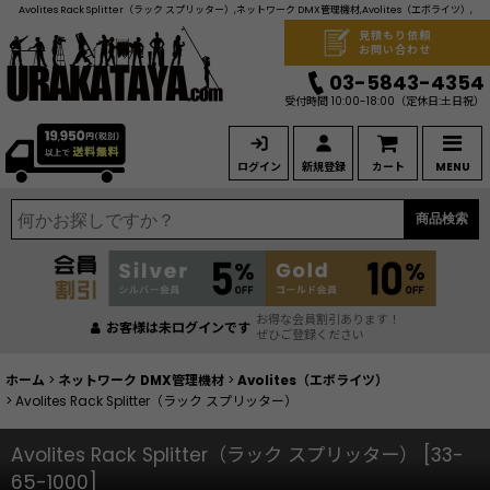
Avolites Rack Splitter（ラック スプリッター）,ネットワーク DMX管理機材,Avolites（エボライツ）,
見積もり依頼
お問い合わせ
03-5843-4354
受付時間 10:00-18:00
（定休日:土日祝）
ログイン
新規登録
カート
MENU
商品検索
お得な会員割引あります！
お客様は未ログインです
ぜひご登録ください
ホーム
>
ネットワーク DMX管理機材
>
Avolites（エボライツ）
>
Avolites Rack Splitter（ラック スプリッター）
Avolites Rack Splitter（ラック スプリッター）
[
33-
65-1000
]