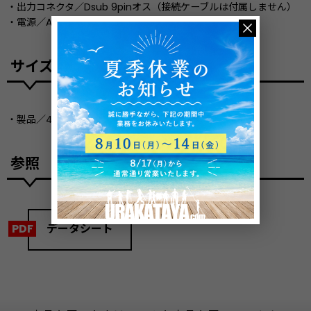
・出力コネクタ／Dsub 9pinオス（接続ケーブルは付属しません）
・電源／AC90〜240V
サイズ
・製品／482 x 44 x 200 mm（幅 x 高さ x 奥行き）
参照
データシート