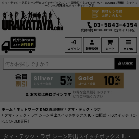
タマ・テック・ラボ シーン呼出スイッチボックス 1U・自照式・16スイッチ（CF RECORDER専用）,ネットワ
ーク DMX管理機材,タマ・テック・ラボ,
見積もり依頼
お問い合わせ
03-5843-4354
受付時間 10:00-18:00
（定休日:土日祝）
ログイン
新規登録
カート
MENU
商品検索
お得な会員割引あります！
お客様は未ログインです
ぜひご登録ください
ホーム
>
ネットワーク DMX管理機材
>
タマ・テック・ラボ
>
タマ・テック・ラボ シーン呼出スイッチボックス 1U・自照式・16スイッチ（CF
RECORDER専用）
タマ・テック・ラボ シーン呼出スイッチボックス 1U・