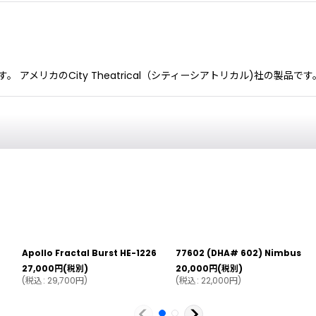
 アメリカのCity Theatrical（シティーシアトリカル)社の製品
Apollo Fractal Burst HE-1226
77602 (DHA# 602) Nimbus
27,000
円
(税別)
20,000
円
(税別)
(
税込
:
29,700
円
)
(
税込
:
22,000
円
)