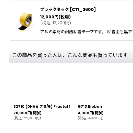
ブラックタック
[
CTI_3600
]
12,000
円
(税別)
(
税込
:
13,200
円
)
アルミ素材の耐熱粘着テープです。 粘着面も黒です。
この商品を買った人は、こんな商品も買っています
82710 (DHA# 710/G) Fractal 1
G713 Ribbon
20,000
円
(税別)
4,000
円
(税別)
(
税込
:
22,000
円
)
(
税込
:
4,400
円
)