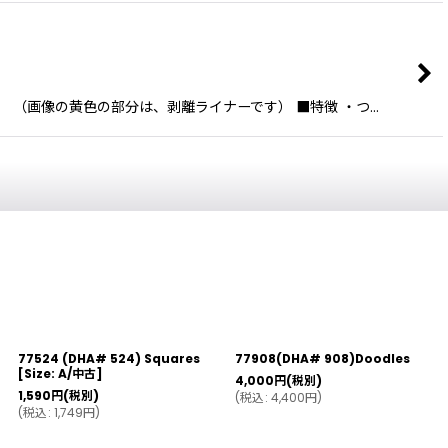
です。 （画像の黄色の部分は、剥離ライナーです） ■特徴 ・つ…
77524 (DHA# 524) Squares
77908(DHA# 908)Doodles
[
Size: A/中古
]
4,000
円
(税別)
1,590
円
(税別)
(
税込
:
4,400
円
)
(
税込
:
1,749
円
)