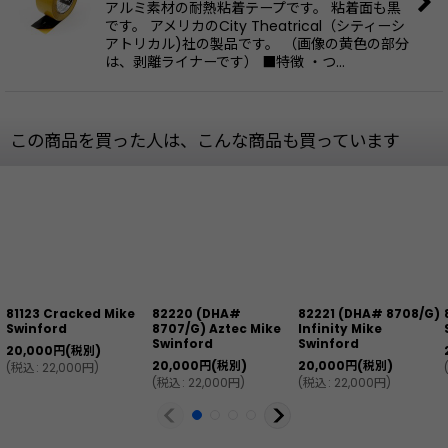
アルミ素材の耐熱粘着テープです。 粘着面も黒
です。 アメリカのCity Theatrical（シティーシ
アトリカル)社の製品です。 （画像の黄色の部分
は、剥離ライナーです） ■特徴 ・つ…
この商品を買った人は、こんな商品も買っています
81123 Cracked Mike
82220 (DHA#
82221 (DHA# 8708/G)
Swinford
8707/G) Aztec Mike
Infinity Mike
Swinford
Swinford
20,000
円
(税別)
20,000
円
(税別)
20,000
円
(税別)
(
税込
:
22,000
円
)
(
税込
:
22,000
円
)
(
税込
:
22,000
円
)