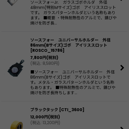
ソースフォーJr. ガラスゴボホルダ 外径
48mm(特別Mサイズ)ゴボ アイリススロット
です。 ガラスパターンホルダという名称もあり
ます。 ■概要 ・特殊耐熱性のアルミで、錆びや
焼けを防ぎ長…
ソースフォー ユニバーサルホルダー 外径
86mm(Bサイズ)ゴボ アイリススロット
[
ROSCO_15786
]
7,800
円
(税別)
(
税込
:
8,580
円
)
■ソースフォー ユニバーサルホルダー 外径
86mm(Bサイズ)ゴボ アイリススロットで
す。メタル・ガラスパターンホルダという名称
もあります。 ■特殊耐熱性のアルミで、錆びや
焼けを防ぎ長持ちします…
ブラックタック
[
CTI_3600
]
12,000
円
(税別)
(
税込
:
13,200
円
)