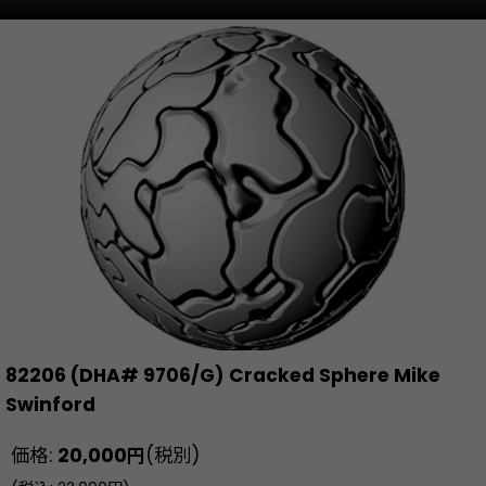
82206 (DHA# 9706/G) Cracked Sphere Mike
Swinford
価格
:
20,000
円
(税別)