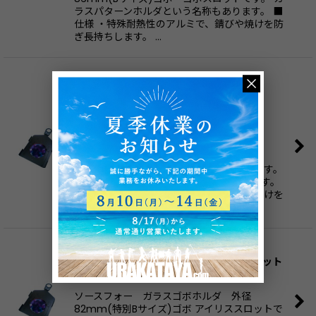
ラスパターンホルダという名称もあります。 ■
仕様 ・特殊耐熱性のアルミで、錆びや焼けを防
ぎ長持ちします。 …
ソースフォー ガラスゴボホルダ 外径
86mm(Bサイズ)ゴボ アイリススロット
[
CTI_2178
]
7,800
円
(税別)
(
税込
:
8,580
円
)
ソースフォー ガラスゴボホルダ 外径
86mm(Bサイズ)ゴボ アイリススロットです。
ガラスパターンホルダという名称もあります。
■概要 ・特殊耐熱性のアルミで、錆びや焼けを
防ぎ長持ちします…
ソースフォー ガラスゴボホルダ 外径
82mm(特別Bサイズ)ゴボ アイリススロット
[
CTI_2172
]
ソースフォー ガラスゴボホルダ 外径
82mm(特別Bサイズ)ゴボ アイリススロットで