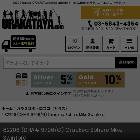
82206 (DHA# 9706/G) Cracked Sphere Mike Swinford,ガラスゴボ,ロスコ（ガラス）,
見積もり依頼
お問い合わせ
03-5843-4354
受付時間 10:00-18:00
（定休日:土日祝）
ログイン
新規登録
カート
MENU
商品検索
お得な会員割引あります！
お客様は未ログインです
ぜひご登録ください
ホーム
>
ガラスゴボ
>
ロスコ（ガラス）
>
82206 (DHA# 9706/G) Cracked Sphere Mike Swinford
82206 (DHA# 9706/G) Cracked Sphere Mike
Swinford