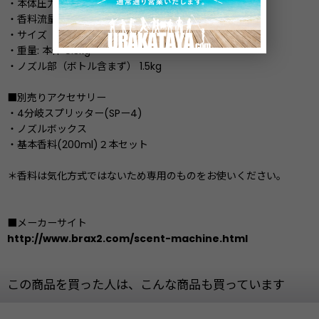
・本体圧力: 0.18MPa
・香料流量: 12ml/min
・サイズ（mm）: 高さ252.5 × 幅190 × 奥行470
・重量: 本体 8.3kg
・ノズル部（ボトル含まず） 1.5kg
■別売りアクセサリー
・4分岐スプリッター(SPー4)
・ノズルボックス
・基本香料(200ml)２本セット
＊香料は気化方式ではないため専用のものをお使いください。
■メーカーサイト
http://www.brax2.com/scent-machine.html
この商品を買った人は、こんな商品も買っています