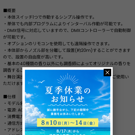
■概要
・本体スイッチ1つで作動するシンプル操作です。
・単体でも内部プログラムによりインターバル作動が可能です。
・DMX信号に対応していますので、DMXコントローラーで自動制御
が可能です。
・オプションのリモコンを使用しても遠隔操作できます。
・本体部からノズル部を分離して設置(約20m)することができます
ので、設置の自由度が高いです。
・基本の40種類の香り以外にも調香師によってオリジナルの香りを
調香することができます。（調香費別途）
・舞台演出・ブライダル演出などシーンを選ばずに手軽にご使用い
ただけます。
■仕様
・モデル名: AN1000-4
・電源: AC100V 50Hz/60Hz
・消費電力: 110W
・通信方式: DMX-512準拠
・アドレス設定: 1〜512 SV出力の1〜4chアドレス