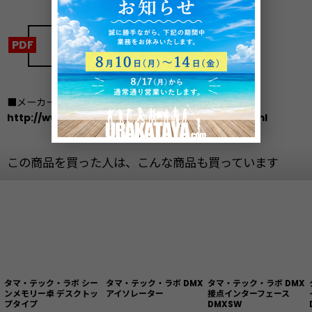
マニュアル
データシート
■メーカーサイト
http://www.tamatech.co.jp/products/index.html
この商品を買った人は、こんな商品も買っています
タマ・テック・ラボ シー
タマ・テック・ラボ DMX
タマ・テック・ラボ DMX
ンメモリー卓 デスクトッ
アイソレーター
接点インターフェース
プタイプ
DMXSW