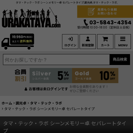
タマ・テック・ラボ シーンメモリー卓 セパレートタイプ,調光卓,タマ・テック・ラボ,
見積もり依頼
お問い合わせ
03-5843-4354
受付時間 10:00-18:00
（定休日:土日祝）
ログイン
新規登録
カート
MENU
商品検索
お得な会員割引あります！
お客様は未ログインです
ぜひご登録ください
ホーム
>
調光卓
>
タマ・テック・ラボ
>
タマ・テック・ラボ シーンメモリー卓 セパレートタイプ
タマ・テック・ラボ シーンメモリー卓 セパレートタイ
プ