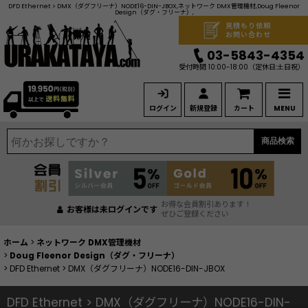
DFD Ethernet > DMX（ダグフリーナ）NODE16-DIN-JBOX,ネットワーク DMX管理機材,Doug Fleenor
Design（ダグ・フリーナ）,
見積もり依頼
お問い合わせ
03-5843-4354
受付時間 10:00-18:00
（定休日:土日祝）
ログイン
新規登録
カート
MENU
商品検索
お得な会員割引あります！
お客様は未ログインです
ぜひご登録ください
ホーム
>
ネットワーク DMX管理機材
>
Doug Fleenor Design（ダグ・フリーナ）
>
DFD Ethernet > DMX（ダグフリーナ）NODE16-DIN-JBOX
DFD Ethernet > DMX（ダグフリーナ）NODE16-DIN-