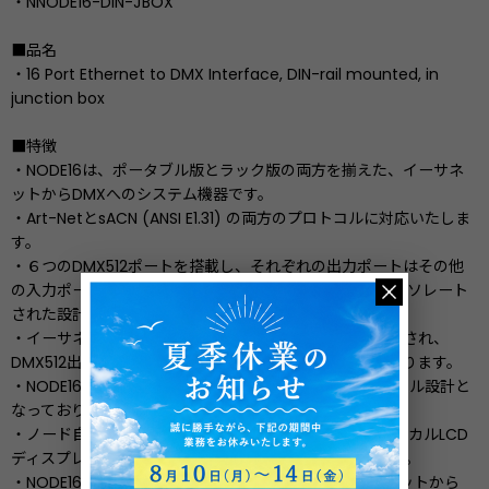
・NNODE16-DIN-JBOX
■品名
・16 Port Ethernet to DMX Interface, DIN-rail mounted, in
junction box
■特徴
・NODE16は、ポータブル版とラック版の両方を揃えた、イーサネ
ットからDMXへのシステム機器です。
・Art-NetとsACN (ANSI E1.31) の両方のプロトコルに対応いたしま
す。
・６つのDMX512ポートを搭載し、それぞれの出力ポートはその他
の入力ポートやイーサネット入力ポートから、完全にアイソレート
された設計となっております。
・イーサネット入力ポートには、 RJ45コネクターが搭載され、
DMX512出力ポートは5PIN XLR によるメス口が付いております。
・NODE16の電源は、100-240 VACに対応するユニバーサル設計と
なっております。
・ノード自体の設定には、バックライトの付いたグラフィカルLCD
ディスプレイと、エンコーダーホイールから操作できます。
・NODE16-DINは、DINレールへの設置ができるイーサネットから