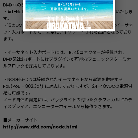
DMXへのシステム機器です。
・Art-NetとsACN (ANSI E1.31) の両方のプロトコルに対応いたしま
す。
・16のDMX出力ポートを搭載し、それぞれの出力ポートはイーサネ
ット入力ポートから、完全にアイソレートされた設計となっており
ます。
・イーサネット入力ポートには、 RJ45コネクターが搭載され、
DMX512出力ポートにはプラグインが可能なフェニックスターミナ
ルブロックを採用しております。
・NODE16-DINは接続されたイーサネットから電源を供給する
PoE(PoE – 802.3af) に対応しておりますが、24-48VDCの電源供
給も可能です。
ノード自体の設定には、バックライトの付いたグラフィカルLCDデ
ィスプレイと、エンコーダーホイールから操作できます。
■メーカーサイト
http://www.dfd.com/node.html