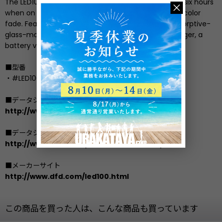
The LED100 powers a Color Kinetics ColorBlast 12 for six hours
when on full (100% white) and 24 hours on a rolling color
fade. Features include W-DMX wireless control, absorptive-
glass-mat sealed lead acid batteries, a built in charger, a
battery voltmeter.
■型番
・#LED100
■データシート
http://www.dfd.com/pdf/led100-data.pdf
■データシートV1.2
http://www.dfd.com/pdf/led100-man-v1.pdf
■メーカーサイト
http://www.dfd.com/led100.html
この商品を買った人は、こんな商品も買っています