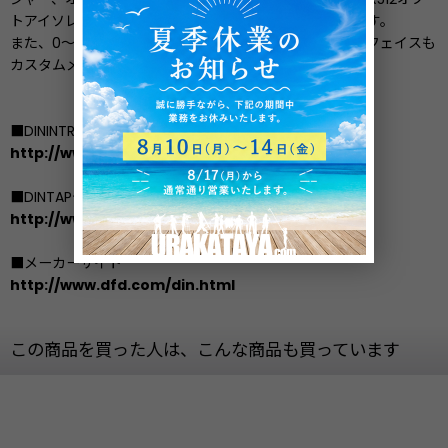
トアイソレーターの3つの一般的な出力が用意されています。
また、0〜10Vアナログ、RS-232など、その他のインターフェイスも
カスタムメイドで製作可能です。
■DININTRデータシート（英語）
http://www.dfd.com/pdf/dinintr-data.pdf
■DINTAPデータシート（英語）
http://www.dfd.com/pdf/dintap-data.pdf
■メーカーサイト
http://www.dfd.com/din.html
この商品を買った人は、こんな商品も買っています