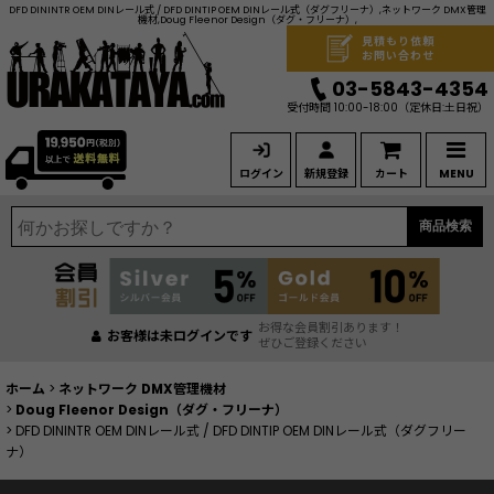
DFD DININTR OEM DINレール式 / DFD DINTIP OEM DINレール式（ダグフリーナ）,ネットワーク DMX管理
機材,Doug Fleenor Design（ダグ・フリーナ）,
見積もり依頼
お問い合わせ
03-5843-4354
受付時間 10:00-18:00
（定休日:土日祝）
ログイン
新規登録
カート
MENU
商品検索
お得な会員割引あります！
お客様は未ログインです
ぜひご登録ください
ホーム
>
ネットワーク DMX管理機材
>
Doug Fleenor Design（ダグ・フリーナ）
>
DFD DININTR OEM DINレール式 / DFD DINTIP OEM DINレール式（ダグフリー
ナ）