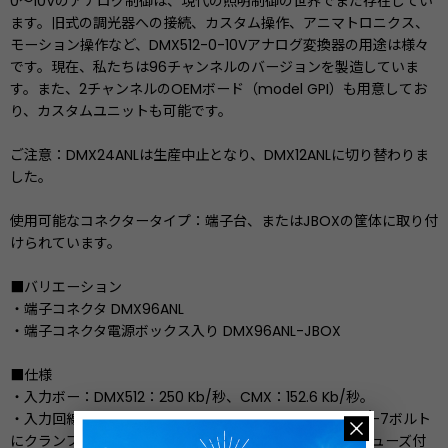
0〜10Vのアナログ制御は、現代の照明制御の世界でまだ存在してい
ます。旧式の調光器への接続、カスタム操作、アニマトロニクス、
モーション操作など、DMX512-0-10Vアナログ変換器の用途は様々
です。現在、私たちは96チャンネルのバージョンを製造していま
す。また、2チャンネルのOEMボード（model GPI）も用意してお
り、カスタムユニットも可能です。
ご注意：DMX24ANLは生産中止となり、DMX12ANLに切り替わりま
した。
使用可能なコネクタータイプ：端子台、またはJBOXの筐体に取り付
けられています。
■バリエーション
・端子コネクタ DMX96ANL
・端子コネクタ電源ボックス入り DMX96ANL-JBOX
■仕様
・入力ボー：DMX512：250 Kb/秒、CMX：152.6 Kb/秒。
・入力回線：4個の低容量トランソルブ・ダイオードで+/-7ボルト
にクランプされるシリーズ100Ω PTC 自己リセットするヒューズ付