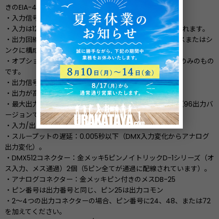
きのEIA-485受信機
・入力信号：最小0.5 V、最大12 V。
・入力は120Vまでダメージなし、5KVまでの過渡に耐えられます。
・出力回線：LM6134クワッドオペアンプは、電流のソースまたはシ
ンクに構成されています。
・オプションの1N4004シリーズのダイオードは、電流源のみのもの
です。
・出力信号：0〜10.1Vの陽性DCを2000Ω負荷に。
・出力が高い負の電圧に耐えられません。
・最大出力電流：1出力あたり10mA、全出力合計120mA（96出力バ
ージョンでは合計360mA）。
・入力/出力のアイソレーション：500V以上。
・スループットの遅延：0.005秒以下（DMX入力変化からアナログ
出力変化）。
・DMX512コネクター：金メッキ5ピンノイトリックD-1シリーズ（オ
ス入力、メス通過）2個（5ピン全てが通過に配線されています）。
・アナログコネクター：金メッキピン付きのメスDB-25
・ピン番号は出力番号と同じ、ピン25は出力コモン
・2〜4つの出力コネクターの場合、ピン番号に24、48、または72
を加えてください。