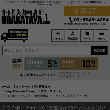
DFD DMX > アナログ0-10V変換器 96チャンネル (ダグフリーナ）,ネットワーク DMX管理機材,Doug
Fleenor Design（ダグ・フリーナ）,
見積もり依頼
お問い合わせ
03-5843-4354
受付時間 10:00-18:00
（定休日:土日祝）
ログイン
新規登録
カート
MENU
商品検索
お得な会員割引あります！
お客様は未ログインです
ぜひご登録ください
ホーム
>
ネットワーク DMX管理機材
>
Doug Fleenor Design（ダグ・フリーナ）
>
DFD DMX > アナログ0-10V変換器 96チャンネル (ダグフリーナ）
DFD DMX > アナログ0-10V変換器 96チャンネル (ダグ