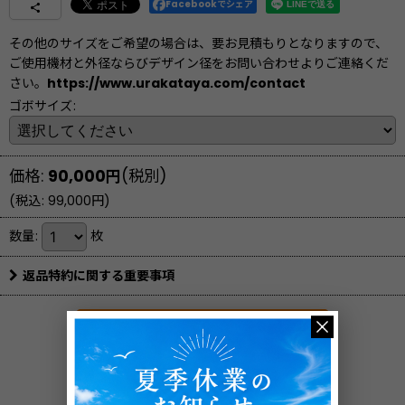
Facebookでシェア
その他のサイズをご希望の場合は、要お見積もりとなりますので、
ご使用機材と外径ならびデザイン径をお問い合わせよりご連絡くだ
さい。
https://www.urakataya.com/contact
ゴボサイズ
:
価格
:
90,000
円
(税別)
(
税込
:
99,000
円
)
数量
:
枚
返品特約に関する重要事項
質問・見積依頼