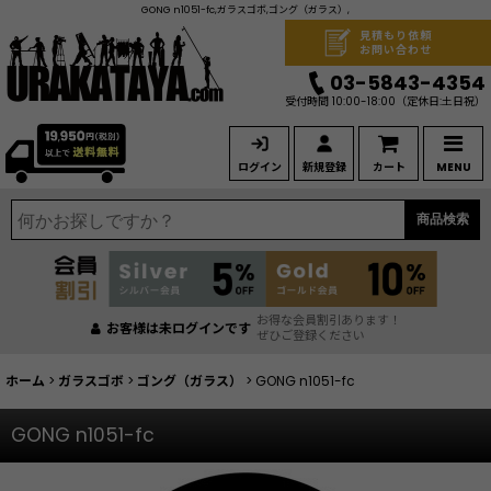
GONG n1051-fc,ガラスゴボ,ゴング（ガラス）,
見積もり依頼
お問い合わせ
03-5843-4354
受付時間 10:00-18:00
（定休日:土日祝）
ログイン
新規登録
カート
MENU
商品検索
お得な会員割引あります！
お客様は未ログインです
ぜひご登録ください
ホーム
>
ガラスゴボ
>
ゴング（ガラス）
>
GONG n1051-fc
GONG n1051-fc