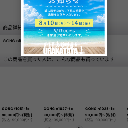
お気に入り登録
商品詳細
GONG n1051-fc
この商品を買った人は、こんな商品も買っています
GONG f1051-fc
GONG n1027-fc
GONG n1028-fc
90,000
円
～
(税別)
90,000
円
～
(税別)
90,000
円
～
(税別)
(
税込
:
99,000
円
～
)
(
税込
:
99,000
円
～
)
(
税込
:
99,000
円
～
)