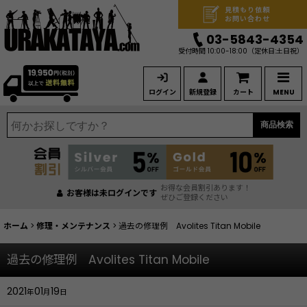
見積もり依頼
お問い合わせ
03-5843-4354
受付時間 10:00-18:00
（定休日:土日祝）
ログイン
新規登録
カート
MENU
商品検索
お得な会員割引あります！
お客様は未ログインです
ぜひご登録ください
ホーム
>
修理・メンテナンス
>
過去の修理例 Avolites Titan Mobile
過去の修理例 Avolites Titan Mobile
2021
01
19
年
月
日